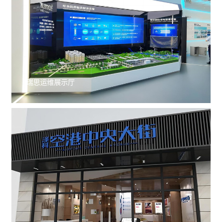
瑞思运维展示厅